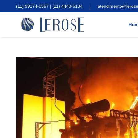
(11) 99174-0567 | (11) 4443-6134
|
atendimento@lerose
Hom