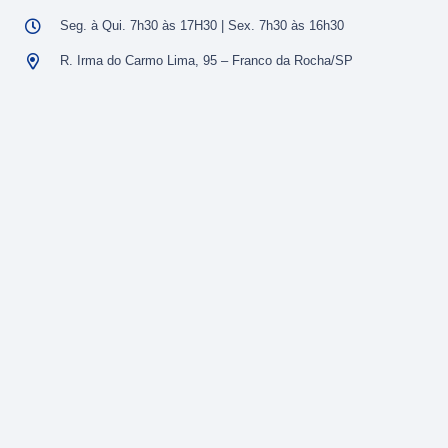
Seg. à Qui. 7h30 às 17H30 | Sex. 7h30 às 16h30
R. Irma do Carmo Lima, 95 – Franco da Rocha/SP
Código de Conduta Lerose
Nossos Serviços
Manutenção Preditiva
Manutenção Preventiva
Manutenção Corretiva
Manutenção de Subestação
Retrofit