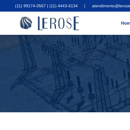
(11) 99174-0567 | (11) 4443-6134
|
atendimento@lerose
Hom