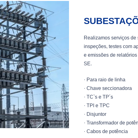
SUBESTAÇ
Realizamos serviços de 
inspeções, testes com ap
e emissões de relatório
SE.
· Para raio de linha
· Chave seccionadora
· TC`s e TP´s
· TPI e TPC
· Disjuntor
· Transformador de potê
· Cabos de potência