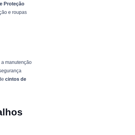
e Proteção
ção e roupas
o a manutenção
 segurança
 de
cintos de
alhos