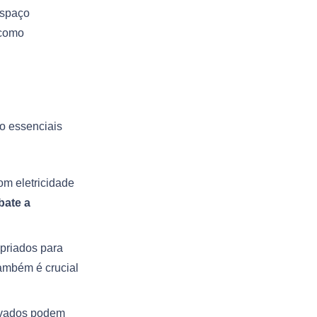
espaço
 como
o essenciais
om eletricidade
ate a
opriados para
também é crucial
rvados podem