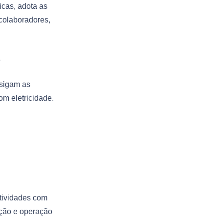
icas, adota as
 colaboradores,
s
 sigam as
m eletricidade.
atividades com
nção e operação