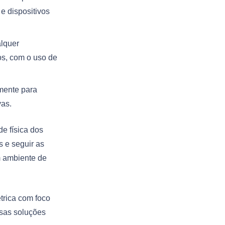
e dispositivos
alquer
s, com o uso de
rmente para
vas.
de física dos
s e seguir as
m ambiente de
trica com foco
sas soluções