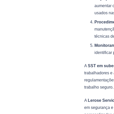
aumentar o
usados nas
Procedime
manutenção
técnicas d
Monitoram
identifica
A
SST em subes
trabalhadores e 
regulamentações
trabalho seguro.
A
Lerose Servi
em segurança e 