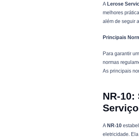
A
Lerose Servi
melhores prática
além de seguir a
Principais Nor
Para garantir um
normas regulame
As principais no
NR-10: 
Serviço
A
NR-10
estabel
eletricidade. El