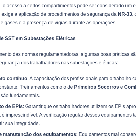
 o acesso a certos compartimentos pode ser considerado um 
e exige a aplicação de procedimentos de segurança da
NR-33
,
e gases e a presença de vigias durante as operações.
de SST em Subestações Elétricas
ento das normas regulamentadoras, algumas boas práticas sã
segurança dos trabalhadores nas subestações elétricas:
to contínuo
: A capacitação dos profissionais para o trabalho c
onstante. Treinamentos como o de
Primeiros Socorros
e
Comb
são fundamentais.
to de EPIs
: Garantir que os trabalhadores utilizem os EPIs apr
a é imprescindível. A verificação regular desses equipamentos 
ir sua integridade.
 e manutenção dos equipamentos
: Equipamentos mal conse