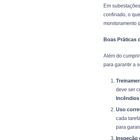
Em subestações,
confinado, o qu
monitoramento d
Boas Práticas 
Além do cumprim
para garantir a 
Treinamen
deve ser c
Incêndios
Uso corre
cada taref
para garant
Inspeção