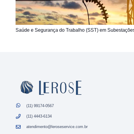
Saúde e Segurança do Trabalho (SST) em Subestações
(11) 99174-0567
(11) 4443-6134
atendimento@leroseservice.com.br