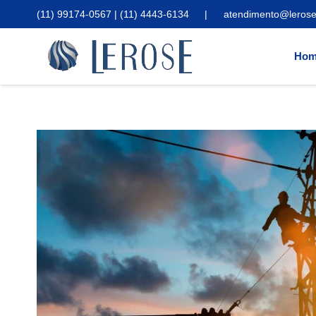
(11) 99174-0567 | (11) 4443-6134
|
atendimento@lerose
Hom