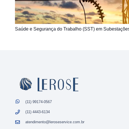
Saúde e Segurança do Trabalho (SST) em Subestações
(11) 99174-0567
(11) 4443-6134
atendimento@leroseservice.com.br