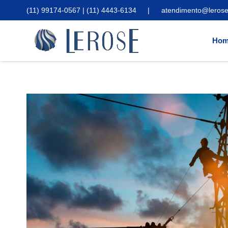
(11) 99174-0567 | (11) 4443-6134
|
atendimento@lerose
Hom