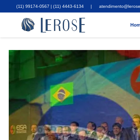
(11) 99174-0567 | (11) 4443-6134
|
atendimento@lerose
Hom