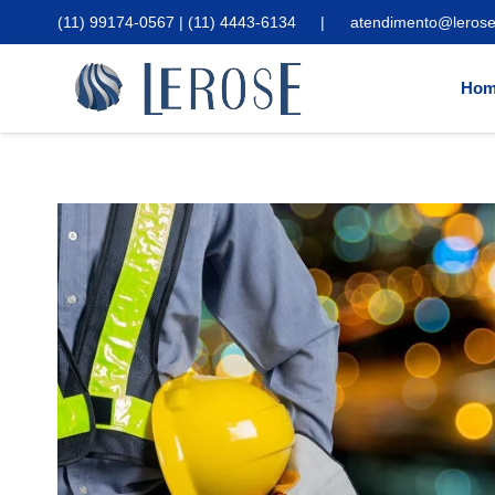
(11) 99174-0567 | (11) 4443-6134
|
atendimento@lerose
Hom