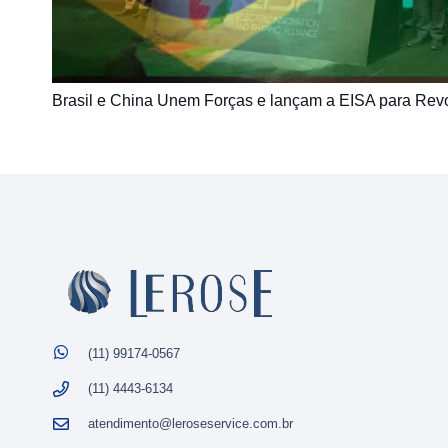
Brasil e China Unem Forças e lançam a EISA para Revol
(11) 99174-0567
(11) 4443-6134
atendimento@leroseservice.com.br