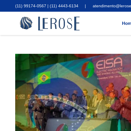
(11) 99174-0567 | (11) 4443-6134
|
atendimento@lerose
Hom