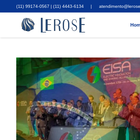
(11) 99174-0567 | (11) 4443-6134
|
atendimento@lerose
Hom