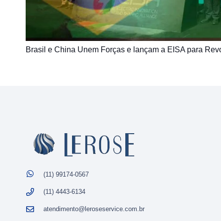
Brasil e China Unem Forças e lançam a EISA para Revol
(11) 99174-0567
(11) 4443-6134
atendimento@leroseservice.com.br