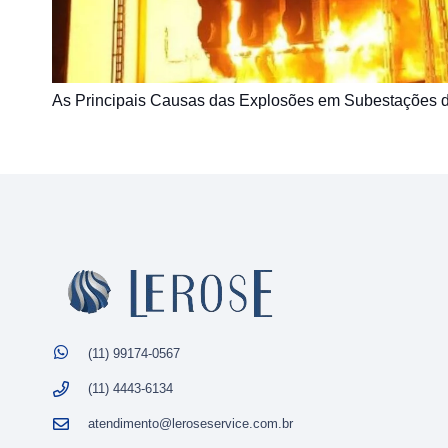
As Principais Causas das Explosões em Subestações de
(11) 99174-0567
(11) 4443-6134
atendimento@leroseservice.com.br