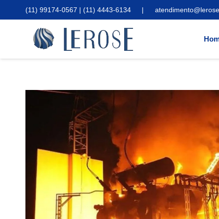
(11) 99174-0567 | (11) 4443-6134
|
atendimento@lerose
Hom