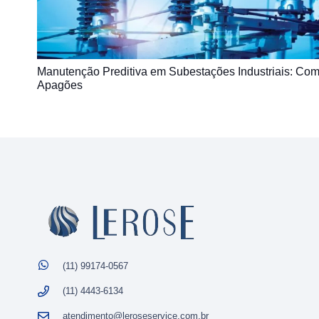
Manutenção Preditiva em Subestações Industriais: Como
Apagões
(11) 99174-0567
(11) 4443-6134
atendimento@leroseservice.com.br