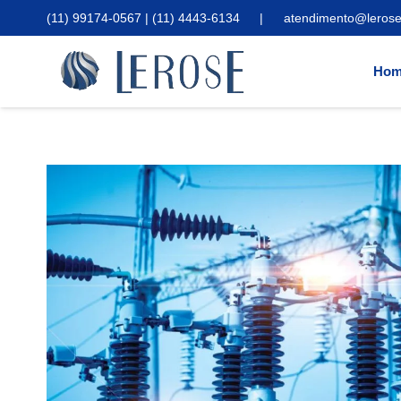
(11) 99174-0567 | (11) 4443-6134
|
atendimento@lerose
Hom