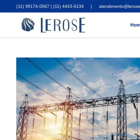
(11) 99174-0567 | (11) 4443-6134
|
atendimento@lerose
Hom