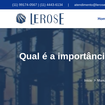
(11) 99174-0567 | (11) 4443-6134
|
atendimento@lerose
Hom
Qual é a importânc
Início
Manu